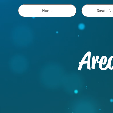
Home
Serate Na
Area