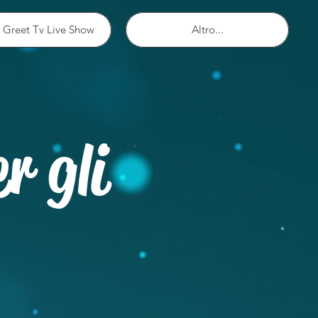
 Greet Tv Live Show
Altro...
r gli