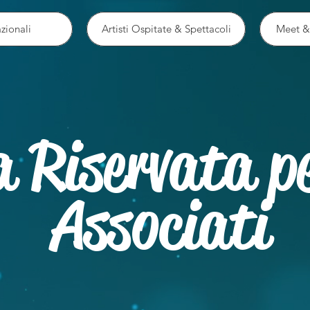
zionali
Artisti Ospitate & Spettacoli
Meet &
 Riservata pe
Associati