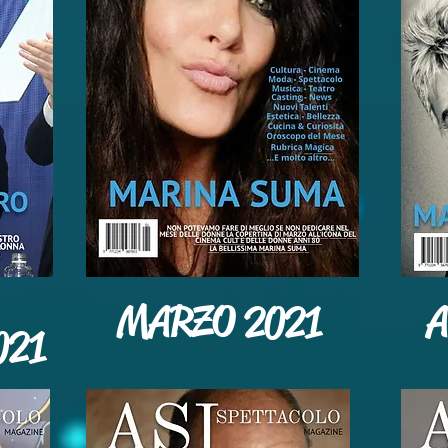
MARZO 2021
A
021