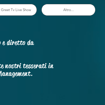
 Greet Tv Live Show
Altro...
to e diretto da
 nostri tesserati in
L Management.