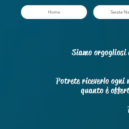
Home
Serate Na
Siamo orgogliosi
Potrete riceverlo ogn
quanto è offer