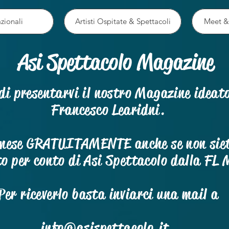
zionali
Artisti Ospitate & Spettacoli
Meet &
Asi Spettacolo Magazine
 di presentarvi il nostro Magazine idea
Francesco Learidni.
i mese GRATUITAMENTE anche se non siete
to per conto di Asi Spettacolo dalla F
Per riceverlo basta inviarci una mail a
info@asispettacolo.it