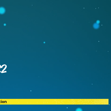
22
tion