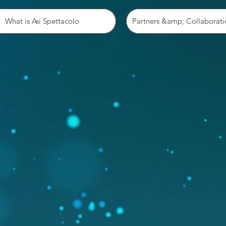
What is Asi Spettacolo
Partners &amp; Collaborati